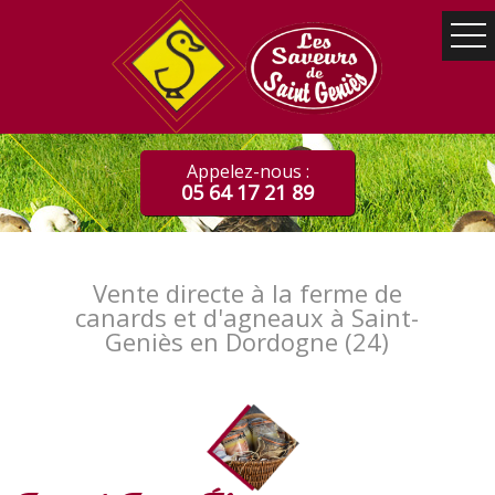
Appelez-nous :
05 64 17 21 89
Vente directe à la ferme de
canards et d'agneaux à Saint-
Geniès en Dordogne (24)